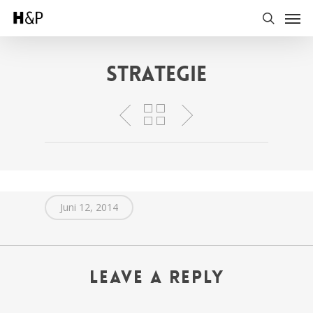
Skip
Men
to
search
main
content
STRATEGIE
Juni 12, 2014
Leave a Reply